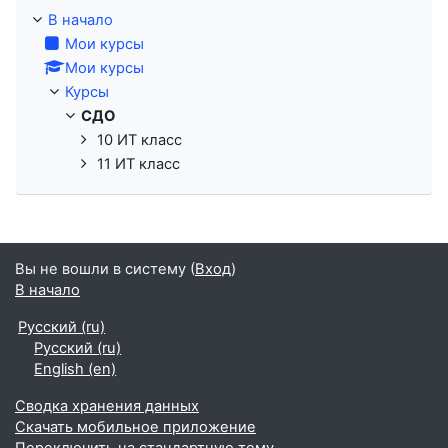
В начало
Мои курсы
Мои курсы
Курсы
СДО
10 ИТ класс
11 ИТ класс
Вы не вошли в систему (
Вход
)
В начало
Русский ‎(ru)‎
Русский ‎(ru)‎
English ‎(en)‎
Сводка хранения данных
Скачать мобильное приложение